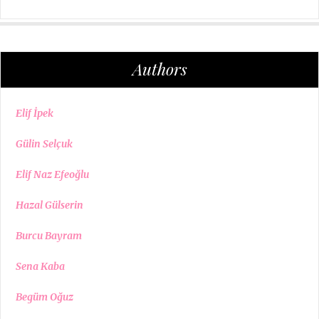
Authors
Elif İpek
Gülin Selçuk
Elif Naz Efeoğlu
Hazal Gülserin
Burcu Bayram
Sena Kaba
Begüm Oğuz