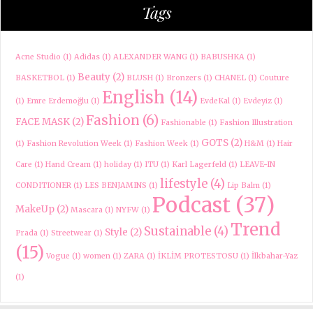
Tags
Acne Studio
(1)
Adidas
(1)
ALEXANDER WANG
(1)
BABUSHKA
(1)
Beauty
(2)
BASKETBOL
(1)
BLUSH
(1)
Bronzers
(1)
CHANEL
(1)
Couture
English
(14)
(1)
Emre Erdemoğlu
(1)
EvdeKal
(1)
Evdeyiz
(1)
Fashion
(6)
FACE MASK
(2)
Fashionable
(1)
Fashion Illustration
GOTS
(2)
(1)
Fashion Revolution Week
(1)
Fashion Week
(1)
H&M
(1)
Hair
Care
(1)
Hand Cream
(1)
holiday
(1)
ITU
(1)
Karl Lagerfeld
(1)
LEAVE-IN
lifestyle
(4)
CONDITIONER
(1)
LES BENJAMINS
(1)
Lip Balm
(1)
Podcast
(37)
MakeUp
(2)
Mascara
(1)
NYFW
(1)
Trend
Sustainable
(4)
Style
(2)
Prada
(1)
Streetwear
(1)
(15)
Vogue
(1)
women
(1)
ZARA
(1)
İKLİM PROTESTOSU
(1)
İlkbahar-Yaz
(1)