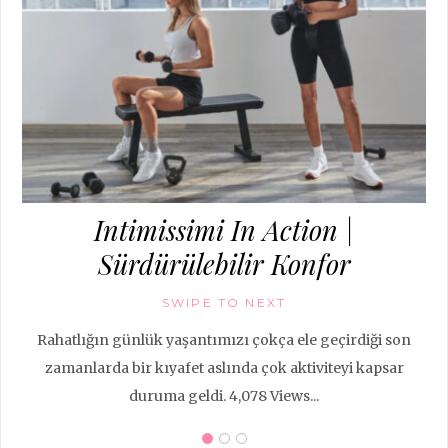
ha
Intimissimi In Action |
Sürdürülebilir Konfor
SWIPE TO NEXT
Rahatlığın günlük yaşantımızı çokça ele geçirdiği son
zamanlarda bir kıyafet aslında çok aktiviteyi kapsar
duruma geldi. 4,078 Views...