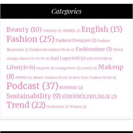
Categories
English
(15)
Beauty
(10)
Celebrity
(1)
CHANEL
(1)
Fashion
(25)
Fashion Designer
(2)
Fashion
Fashionziner
(3)
Illustration
(1)
Fashion Revolution Week
(1)
Global
Karl Lagerfeld
(2)
Change Award
(1)
GOTS
(1)
LEE COOPER
(1)
Makeup
Lifestyle
(4)
Lingerie
(1)
Loungewear
(1)
Luxury
(1)
(8)
MBFWI
(1)
Milano Fashion Week
(1)
New York Fashion Week
(1)
Podcast
(37)
RUNWAY
(2)
Sustainability
(9)
SÜRDÜRÜLEBİLİRLİK
(3)
Trend
(22)
Underwear
(1)
Women
(1)