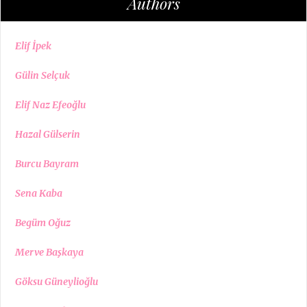
Authors
Elif İpek
Gülin Selçuk
Elif Naz Efeoğlu
Hazal Gülserin
Burcu Bayram
Sena Kaba
Begüm Oğuz
Merve Başkaya
Göksu Güneylioğlu