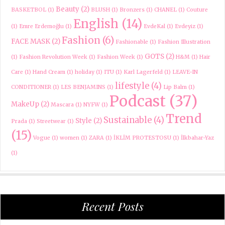
Beauty
(2)
BASKETBOL
(1)
BLUSH
(1)
Bronzers
(1)
CHANEL
(1)
Couture
English
(14)
(1)
Emre Erdemoğlu
(1)
EvdeKal
(1)
Evdeyiz
(1)
Fashion
(6)
FACE MASK
(2)
Fashionable
(1)
Fashion Illustration
GOTS
(2)
(1)
Fashion Revolution Week
(1)
Fashion Week
(1)
H&M
(1)
Hair
Care
(1)
Hand Cream
(1)
holiday
(1)
ITU
(1)
Karl Lagerfeld
(1)
LEAVE-IN
lifestyle
(4)
CONDITIONER
(1)
LES BENJAMINS
(1)
Lip Balm
(1)
Podcast
(37)
MakeUp
(2)
Mascara
(1)
NYFW
(1)
Trend
Sustainable
(4)
Style
(2)
Prada
(1)
Streetwear
(1)
(15)
Vogue
(1)
women
(1)
ZARA
(1)
İKLİM PROTESTOSU
(1)
İlkbahar-Yaz
(1)
Recent Posts