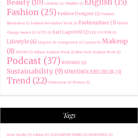
English
(15)
Beauty
(10)
Celebrity
(1)
CHANEL
(1)
Fashion
(25)
Fashion Designer
(2)
Fashion
Fashionziner
(3)
Illustration
(1)
Fashion Revolution Week
(1)
Global
Karl Lagerfeld
(2)
Change Award
(1)
GOTS
(1)
LEE COOPER
(1)
Makeup
Lifestyle
(4)
Lingerie
(1)
Loungewear
(1)
Luxury
(1)
(8)
MBFWI
(1)
Milano Fashion Week
(1)
New York Fashion Week
(1)
Podcast
(37)
RUNWAY
(2)
Sustainability
(9)
SÜRDÜRÜLEBİLİRLİK
(3)
Trend
(22)
Underwear
(1)
Women
(1)
Tags
Acne Studio
(1)
Adidas
(1)
ALEXANDER WANG
(1)
BABUSHKA
(1)