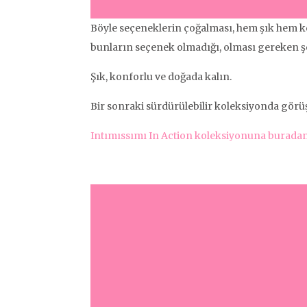
Böyle seçeneklerin çoğalması, hem şık hem k
bunların seçenek olmadığı, olması gereken şek
Şık, konforlu ve doğada kalın.
Bir sonraki sürdürülebilir koleksiyonda gör
Intımıssımı In Action koleksiyonuna buradan 