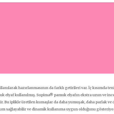
llanılarak hazırlanmasının da farklı getirileri var. İç kısımda t
k elyaf kullanılmış. Supima® pamuk elyafın ekstra uzun ve ince
ir. Bu iplikle üretilen kumaşlar da daha yumuşak, daha parlak ve d
um sağlayabilir ve dinamik kullanıma uygun olduğunu gösteriyor