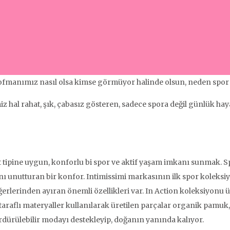
ofmanımız nasıl olsa kimse görmüyor halinde olsun, neden spo
miz hal rahat, şık, çabasız gösteren, sadece spora değil günlük 
t tipine uygun, konforlu bi spor ve aktif yaşam imkanı sunmak. S
ını unutturan bir konfor. Intimissimi markasının ilk spor koleksi
ğerlerinden ayıran önemli özellikleri var. In Action koleksiyonu 
ft taraflı materyaller kullanılarak üretilen parçalar organik pa
ürdürülebilir modayı destekleyip, doğanın yanında kalıyor.