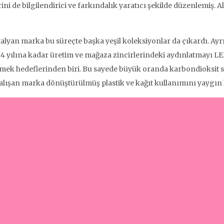
erini de bilgilendirici ve farkındalık yaratıcı şekilde düzenlemi
İtalyan marka bu süreçte başka yeşil koleksiyonlar da çıkardı. Ay
24 yılına kadar üretim ve mağaza zincirlerindeki aydınlatmayı LE
etmek hedeflerinden biri. Bu sayede büyük oranda karbondioksit s
ışan marka dönüştürülmüş plastik ve kağıt kullanımını yaygın ha