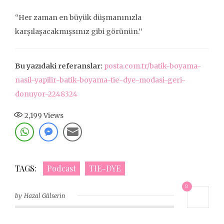
‘’Her zaman en büyük düşmanınızla
karşılaşacakmışsınız gibi görünün.’’
Bu yazıdaki referanslar:
posta.com.tr/batik-boyama-
nasil-yapilir-batik-boyama-tie-dye-modasi-geri-
donuyor-2248324
2,199
Views
TAGS:
Podcast
TIE-DYE
0
Hazal Gülserin