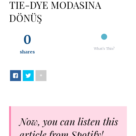
TIE-DYE MODASINA
DÖNÜŞ
0
What's This?
shares
+
Now, you can listen this
article from Spotify!