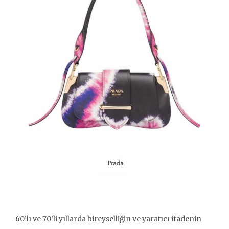
60’lı ve 70’li yıllarda bireyselliğin ve yaratıcı ifadenin